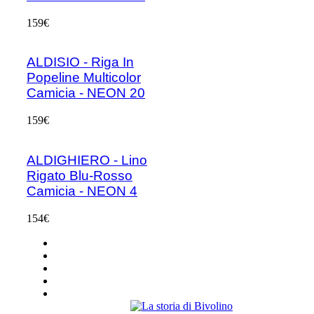
159€
ALDISIO - Riga In
Popeline Multicolor
Camicia - NEON 20
159€
ALDIGHIERO - Lino
Rigato Blu-Rosso
Camicia - NEON 4
154€
Condizioni di vendita
Avviso legale
Riservatezza
sostenibilità
I nostri partner