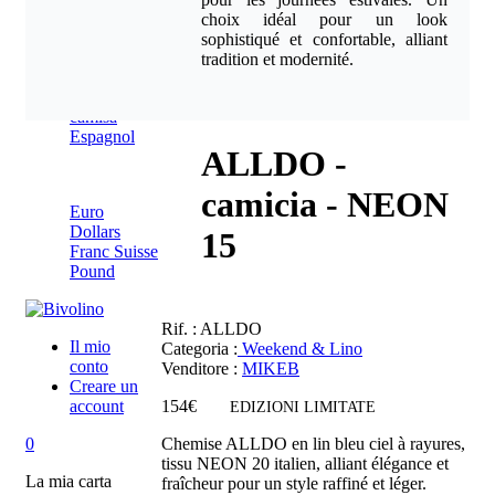
Nederlands(BE)
choix idéal pour un look
sophistiqué et confortable, alliant
tradition et modernité.
Italien
Espagnol
ALLDO -
Euro
camicia - NEON
Euro
Dollars
15
Franc Suisse
Pound
Rif.
: ALLDO
Il mio
Categoria :
Weekend & Lino
conto
Venditore
:
MIKEB
Creare un
account
154€
EDIZIONI LIMITATE
0
Chemise ALLDO en lin bleu ciel à rayures,
tissu NEON 20 italien, alliant élégance et
La mia carta
fraîcheur pour un style raffiné et léger.