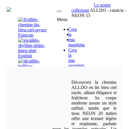
Le nostre
IT
collezioni
ALLDO - camicia -
NEON 15
Menu
Crea
la
Français
mia
maglietta
Crea
la
English
mia
overshirt
Crea
dai
nostri
Deutsch
Découvrez la chemise
modelli
ALLDO en lin bleu ciel
Venditori
rayée, alliant élégance et
-
fraîcheur. Sa coupe
Brand
moderne assure un style
Ambassador
Nederlands(NL)
raffiné, tandis que le
Di
tissu NEON 20 italien
contatto
offre une texture légère
et respirante, parfaite
pour les journées estivales. Un