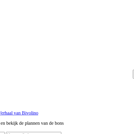
e Verkoopsvoorwaarden
N-BEDRIJFSGEGEVENS
PRIVACY
duurzaamheid
Onze partners
f en bekijk de plannen van de bons