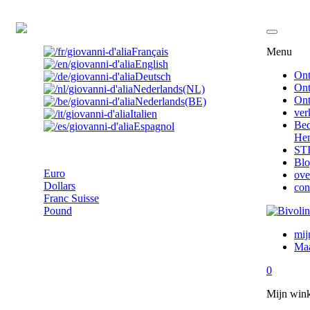
BE
Français
Menu
English
Ont
Deutsch
Ont
Nederlands(NL)
Ont
Nederlands(BE)
ver
Italien
Bed
Espagnol
Hem
Euro
ST
Bl
Euro
ove
Dollars
con
Franc Suisse
Pound
mij
Maa
0
Mijn win