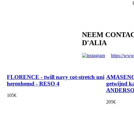
NEEM CONTACT
D'ALIA
https://www
FLORENCE - twill navy cot-stretch uni
AMASENO 
herenhemd - RESO 4
getwijnd 
ANDERSO
105€
205€