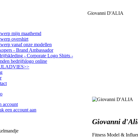
Giovanni D'ALIA
werp mijn maathemd
werp overshirt
werp vanaf onze modellen
kopers - Brand Ambassador
rijfskleding - Corporate Logo Shirts -
den bedrijfslogo online
IJLADVIES
>>
og
r
tact
n account
k een account aan
Giovanni d'Ali
kelmandje
Fitness Model & Influe