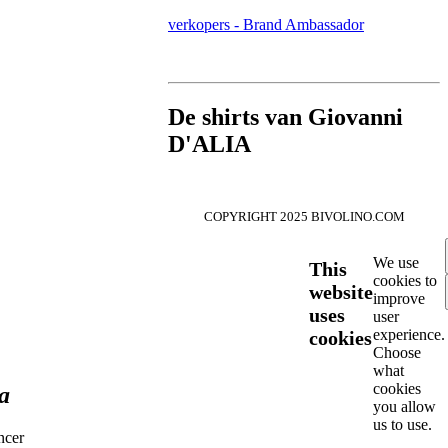
verkopers - Brand Ambassador
De shirts van Giovanni
D'ALIA
COPYRIGHT 2025 BIVOLINO.COM
We use
This
cookies to
website
improve
uses
user
experience.
cookies
Choose
what
cookies
a
you allow
us to use.
ncer