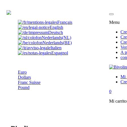
ES
Français
Menu
English
Cre
Deutsch
Cre
Nederlands(NL)
Cre
Nederlands(BE)
Ven
Italien
A p
Espagnol
con
Euro
Euro
Mi 
Dollars
Cre
Franc Suisse
Pound
0
Mi carrito