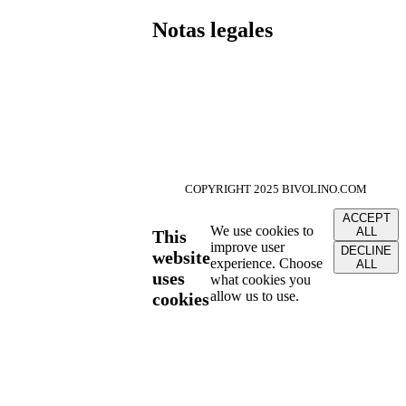
Notas legales
COPYRIGHT 2025 BIVOLINO.COM
ACCEPT
We use cookies to
ALL
This
improve user
DECLINE
website
experience. Choose
ALL
uses
what cookies you
allow us to use.
cookies