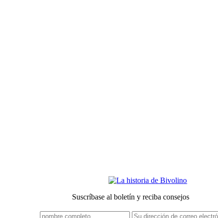
Condiciones generales de venta
Notas legales
Confidencialidad
sustentabilidad
Nuestros compañeros
Suscríbase al boletín y reciba consejos