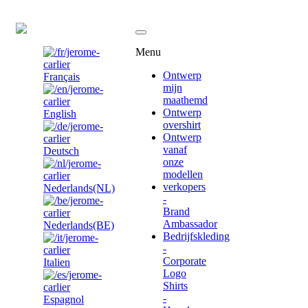
BE
Menu
Ontwerp
Français
mijn
maathemd
Ontwerp
English
overshirt
Ontwerp
vanaf
Deutsch
onze
modellen
verkopers
Nederlands(NL)
-
Brand
Ambassador
Nederlands(BE)
Bedrijfskleding
-
Corporate
Italien
Logo
Shirts
-
Espagnol