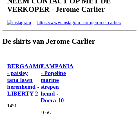
NEEM CONTACT OP MET DE
VERKOPER - Jerome Carlier
https://www.instagram.com/jerome_carlier/
De shirts van Jerome Carlier
BERGAAMO
CAMPANIA
- paisley
- Popeline
tana lawn
marine
herenhemd -
strepen
LIBERTY 2
hemd -
Docra 10
145€
105€