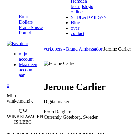
Hemden
Euro
bedrijfslogo
online
Euro
STIJLADVIES
>>
Dollars
Blog
Franc Suisse
over
Pound
contact
verkopers - Brand Ambassador
Jerome Carlier
mijn
account
Maak een
account
aan
Jerome Carlier
0
Mijn
winkelmandje
Digital maker
UW
From Belgium.
WINKELWAGEN
Currently Göteborg, Sweden.
IS LEEG