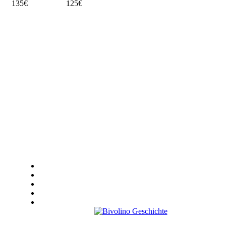
135€
125€
AGB - Algemeine VERKAUFSBEDINGUNGEN
IMPRESSUM
DATENSCHUTZ
Nachhaltigkeit
Unsere Partner