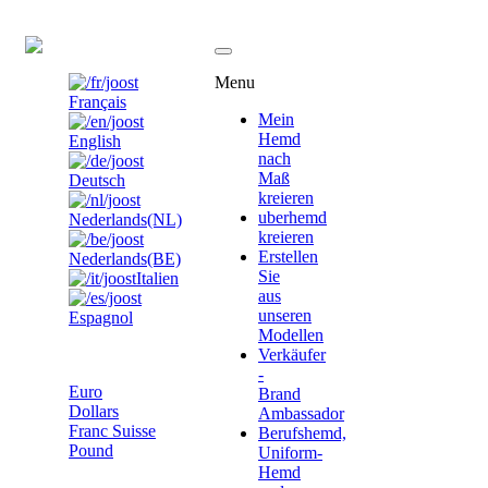
DE
Menu
Français
Mein
Hemd
English
nach
Maß
Deutsch
kreieren
uberhemd
Nederlands(NL)
kreieren
Erstellen
Nederlands(BE)
Sie
Italien
aus
unseren
Espagnol
Modellen
Euro
Verkäufer
-
Euro
Brand
Dollars
Ambassador
Franc Suisse
Berufshemd,
Pound
Uniform-
Hemd