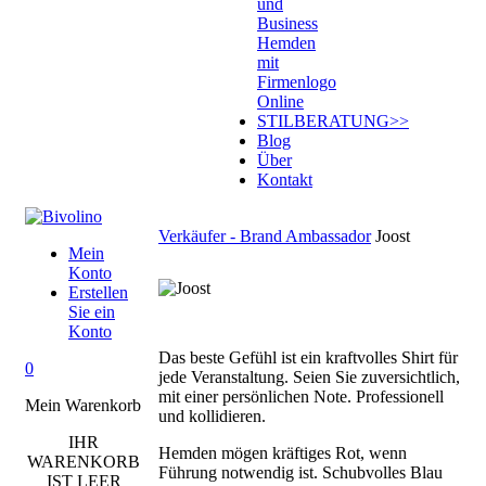
und
Business
Hemden
mit
Firmenlogo
Online
STILBERATUNG
>>
Blog
Über
Kontakt
Verkäufer - Brand Ambassador
Joost
Mein
Konto
Erstellen
Sie ein
Konto
Das beste Gefühl ist ein kraftvolles Shirt für
0
jede Veranstaltung. Seien Sie zuversichtlich,
mit einer persönlichen Note. Professionell
Mein Warenkorb
und kollidieren.
IHR
Hemden mögen kräftiges Rot, wenn
WARENKORB
Führung notwendig ist. Schubvolles Blau
IST LEER