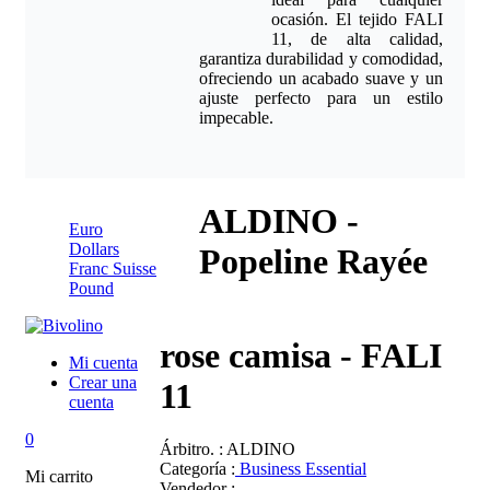
contactar
ocasión. El tejido FALI
11, de alta calidad,
garantiza durabilidad y comodidad,
Italien
ofreciendo un acabado suave y un
ajuste perfecto para un estilo
impecable.
Espagnol
Euro
ALDINO -
Euro
Dollars
Popeline Rayée
Franc Suisse
Pound
rose camisa - FALI
Mi cuenta
Crear una
11
cuenta
0
Árbitro.
: ALDINO
Categoría :
Business Essential
Mi carrito
Vendedor
: