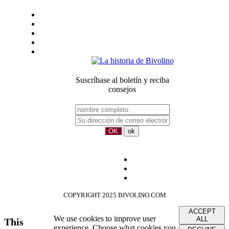
Condiciones generales de venta
Notas legales
Confidencialidad
sustentabilidad
Nuestros compañeros
Suscríbase al boletín y reciba
consejos
COPYRIGHT 2025 BIVOLINO.COM
ACCEPT
We use cookies to improve user
ALL
This
experience. Choose what cookies you