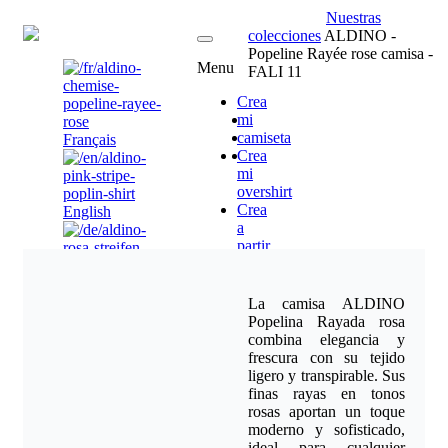
Nuestras
ES
colecciones
ALDINO -
Popeline Rayée rose camisa -
Menu
FALI 11
Crea
mi
camiseta
Français
Crea
mi
overshirt
Crea
English
a
partir
de
nuestros
Deutsch
modelos
La camisa ALDINO
Vendedores
Popelina Rayada rosa
-
combina elegancia y
Embajador
frescura con su tejido
de
Nederlands(NL)
ligero y transpirable. Sus
la
finas rayas en tonos
marca
rosas aportan un toque
A
moderno y sofisticado,
proposito
Nederlands(BE)
ideal para cualquier