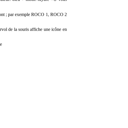
îtront ; par exemple ROCO 1, ROCO 2
urvol de la souris affiche une icône en
ce