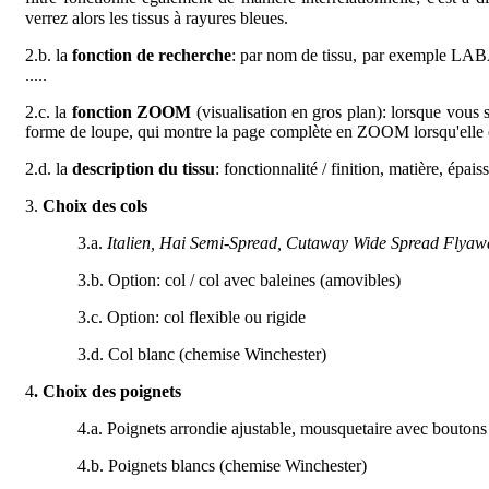
verrez alors les tissus à rayures bleues.
2.b. la
fonction de recherche
: par nom de tissu, par exemple LA
.....
2.c. la
fonction ZOOM
(visualisation en gros plan): lorsque vous s
forme de loupe, qui montre la page complète en ZOOM lorsqu'elle e
2.d. la
description du tissu
: fonctionnalité / finition, matière, épa
3.
Choix des cols
3.a.
Italien, Hai Semi-Spread, Cutaway Wide Spread Flyaw
3.b. Option: col / col avec baleines (amovibles)
3.c. Option: col flexible ou rigide
3.d. Col blanc (chemise Winchester)
4
. Choix des poignets
4.a. Poignets arrondie ajustable, mousquetaire avec boutons
4.b. Poignets blancs (chemise Winchester)