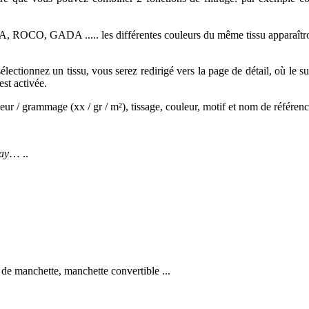
BA, ROCO, GADA ..... les différentes couleurs du même tissu appara
électionnez un tissu, vous serez redirigé vers la page de détail, où le s
st activée.
isseur / grammage (xx / gr / m²), tissage, couleur, motif et nom de référen
ay
… ..
 de manchette, manchette convertible ...