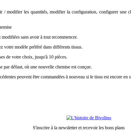
ir / modifier les quantités, modifier la configuration, configurer une 
chemise
t modifiées sans avoir à tout recommencer.
ez votre modèle préféré dans différents tissus.
s de votre choix, jusqu'à 10 pièces.
e par défaut, où une nouvelle chemise est conçue.
écédentes peuvent être commandées à nouveau si le tissu est encore en s
Conditions Générales de Vente
Mentions légales
Confidentialité
Durabilité
Nos partenaires
S'inscrire à la newsletter et recevoir les bons plans