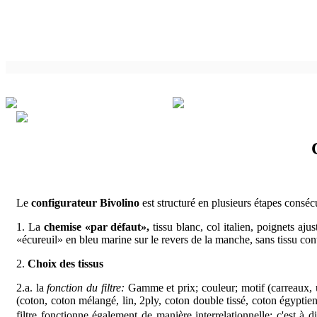
Le
configurateur Bivolino
est structuré en plusieurs étapes conséc
1. La
chemise «par défaut»,
tissu blanc, col italien, poignets aj
«écureuil» en bleu marine sur le revers de la manche, sans tissu con
2.
Choix des tissus
2.a. la
fonction du filtre:
Gamme et prix; couleur; motif (carreaux, uni
(coton, coton mélangé, lin, 2ply, coton double tissé, coton égyptie
filtre fonctionne également de manière interrelationnelle; c'est à