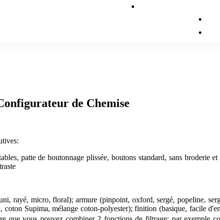
Configurateur de Chemise
utives:
ustables, patte de boutonnage plissée, boutons standard, sans broderie
traste
, rayé, micro, floral); armure (pinpoint, oxford, sergé, popeline, sergé,
n, coton Supima, mélange coton-polyester); finition (basique, facile d'e
 dire que vous pouvez combiner 2 fonctions de filtrage: par exemple co