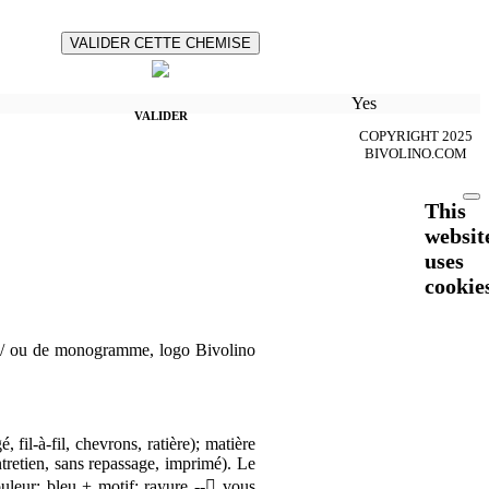
VALIDER CETTE CHEMISE
Yes
VALIDER
COPYRIGHT 2025
BIVOLINO.COM
This
websit
uses
cookie
 et / ou de monogramme, logo Bivolino
 fil-à-fil, chevrons, ratière); matière
ntretien, sans repassage, imprimé). Le
uleur: bleu + motif: rayure --

vous