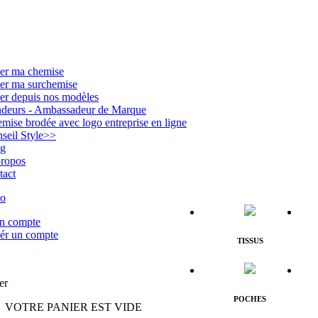
er ma chemise
er ma surchemise
er depuis nos modèles
deurs - Ambassadeur de Marque
mise brodée avec logo entreprise en ligne
seil Style
>>
og
ropos
tact
n compte
ér un compte
TISSUS
er
POCHES
VOTRE PANIER EST VIDE