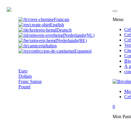
FR
Français
Menu
English
Cré
Deutsch
Cré
Nederlands(NL)
Cré
Nederlands(BE)
Ven
Italien
Che
Espagnol
Con
Euro
Bl
À p
Euro
con
Dollars
Franc Suisse
Pound
Mo
Cré
0
Mon Pani